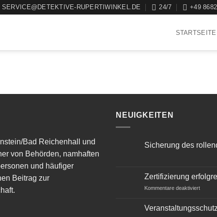
SERVICE@DETEKTIVE-RUPERTIWINKEL.DE
24/7
+49 8682
STARTSEITE
NEUIGKEITEN
aunstein/Bad Reichenhall und
Sicherung des rolle
tner von Behörden, namhaften
personen und häufiger
Zertifizierung erfol
nen Beitrag zur
Kommentare deaktiviert
haft.
Veranstaltungsschutz